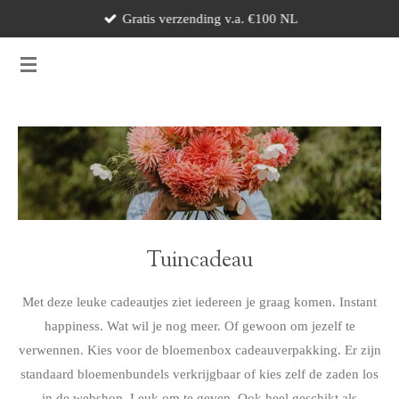
Gratis verzending v.a. €100 NL
Ga
direct
naar
de
hoofdinhoud
Tuincadeau
Met deze leuke cadeautjes ziet iedereen je graag komen. Instant
happiness. Wat wil je nog meer. Of gewoon om jezelf te
verwennen. Kies voor de bloemenbox cadeauverpakking. Er zijn
standaard bloemenbundels verkrijgbaar of kies zelf de zaden los
in de webshop. Leuk om te geven. Ook heel geschikt als