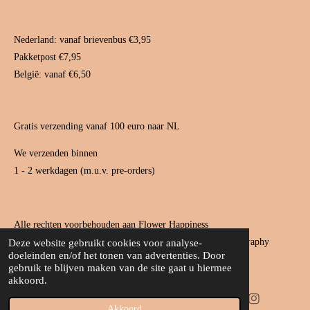
g
r
b
r
e
e
a
s
Nederland: vanaf brievenbus €3,95
m
t
Pakketpost €7,95
België: vanaf €6,50
Gratis verzending vanaf 100 euro naar NL
We verzenden binnen
1 - 2 werkdagen (m.u.v. pre-orders)
Alle rechten voorbehouden aan Flower Happiness
© 2024 Flower Happiness Pictures
Antoinet Murier Photography
Deze website gebruikt cookies voor analyse-
doeleinden en/of het tonen van advertenties. Door
gebruik te blijven maken van de site gaat u hiermee
akkoord.
Akkoord