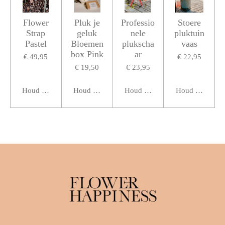
Flower
Pluk je
Professio
Stoere
Strap
geluk
nele
pluktuin
Pastel
Bloemen
plukscha
vaas
box Pink
ar
€ 49,95
€ 22,95
€ 19,50
€ 23,95
Houd mij op de hoogte
Houd mij op de hoogte
Houd mij op de hoogte
Houd mij op de