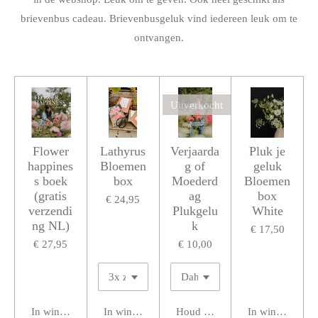
brievenbus cadeau. Brievenbusgeluk vind iedereen leuk om te
ontvangen.
Uitverkocht
Flower
Lathyrus
Verjaarda
Pluk je
happines
Bloemen
g of
geluk
s boek
box
Moederd
Bloemen
(gratis
ag
box
€ 24,95
verzendi
Plukgelu
White
ng NL)
k
€ 17,50
€ 27,95
€ 10,00
In winkelwagen
In winkelwagen
Houd mij op de hoogte
In winkelwage