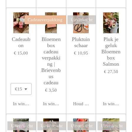
Cadeauverpakking
Uitverkocht
Cadeaub
Bloemen
Pluktuin
Pluk je
on
box
schaar
geluk
cadeau
Bloemen
€ 15,00
€ 10,95
verpakki
box
ng |
Salmon
Brievenb
€ 27,50
us
cadeau
€ 3,50
In winkelwagen
In winkelwagen
Houd mij op de hoogte
In winkelwage
Uitverkocht
Uitverkocht
Uitverkocht
Uitverkocht