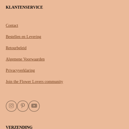
KLANTENSERVICE
Contact
Bestellen en Levering
Retourbeleid
Algemene Voorwaarden
Privacyverklaring
Join the Flower Lovers community
I
P
Y
n
i
o
s
n
u
t
t
T
VERZENDING
a
e
u