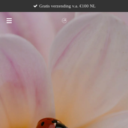
Gratis verzending v.a. €100 NL
Ga
direct
naar
de
hoofdinhoud