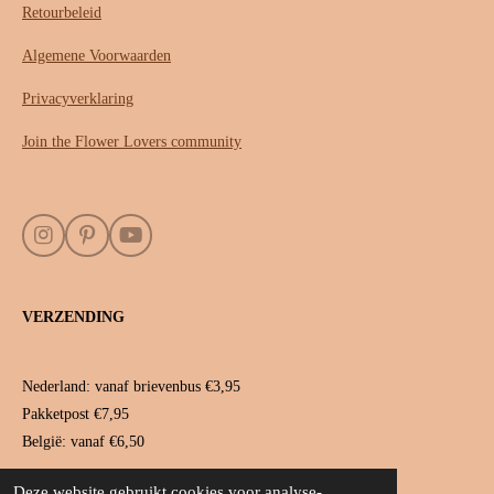
Retourbeleid
Algemene Voorwaarden
Privacyverklaring
Join the Flower Lovers community
I
P
Y
n
i
o
s
n
u
t
t
T
VERZENDING
a
e
u
g
r
b
r
e
e
a
s
Nederland: vanaf brievenbus €3,95
m
t
Pakketpost €7,95
België: vanaf €6,50
Deze website gebruikt cookies voor analyse-