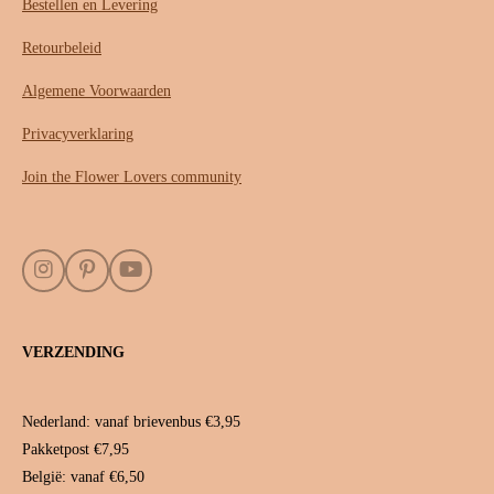
Bestellen en Levering
Retourbeleid
Algemene Voorwaarden
Privacyverklaring
Join the Flower Lovers community
I
P
Y
n
i
o
s
n
u
t
t
T
VERZENDING
a
e
u
g
r
b
r
e
e
a
s
Nederland: vanaf brievenbus €3,95
m
t
Pakketpost €7,95
België: vanaf €6,50