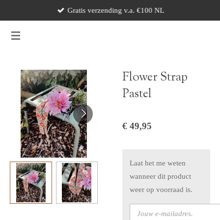
Gratis verzending v.a. €100 NL
Ga
direct
naar
de
hoofdinhoud
Flower Strap
Pastel
€ 49,95
Laat het me weten
wanneer dit product
weer op voorraad is.