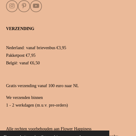
I
P
Y
n
i
o
s
n
u
t
t
T
VERZENDING
a
e
u
g
r
b
r
e
e
a
s
Nederland: vanaf brievenbus €3,95
m
t
Pakketpost €7,95
België: vanaf €6,50
Gratis verzending vanaf 100 euro naar NL
We verzenden binnen
1 - 2 werkdagen (m.u.v. pre-orders)
Alle rechten voorbehouden aan Flower Happiness