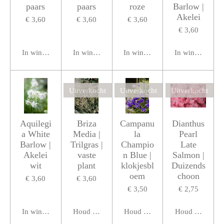
paars
paars
roze
Barlow |
Akelei
€ 3,60
€ 3,60
€ 3,60
€ 3,60
In winkelwagen
In winkelwagen
In winkelwagen
In winkelwage
Uitverkocht
Uitverkocht
Uitverkocht
Aquilegi
Briza
Campanu
Dianthus
a White
Media |
la
Pearl
Barlow |
Trilgras |
Champio
Late
Akelei
vaste
n Blue |
Salmon |
wit
plant
klokjesbl
Duizends
oem
choon
€ 3,60
€ 3,60
€ 3,50
€ 2,75
In winkelwagen
Houd mij op de hoogte
Houd mij op de hoogte
Houd mij op de