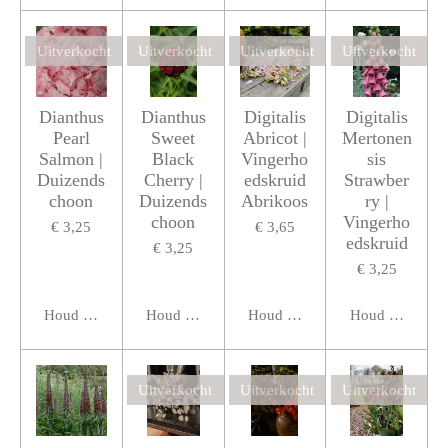
Uitverkocht
Uitverkocht
Uitverkocht
Uitverkocht
Dianthus
Dianthus
Digitalis
Digitalis
Pearl
Sweet
Abricot |
Mertonen
Salmon |
Black
Vingerho
sis
Duizends
Cherry |
edskruid
Strawber
choon
Duizends
Abrikoos
ry |
choon
Vingerho
€ 3,25
€ 3,65
edskruid
€ 3,25
€ 3,25
Houd mij op de hoogte
Houd mij op de hoogte
Houd mij op de hoogte
Houd mij op de
Uitverkocht
Uitverkocht
Uitverkocht