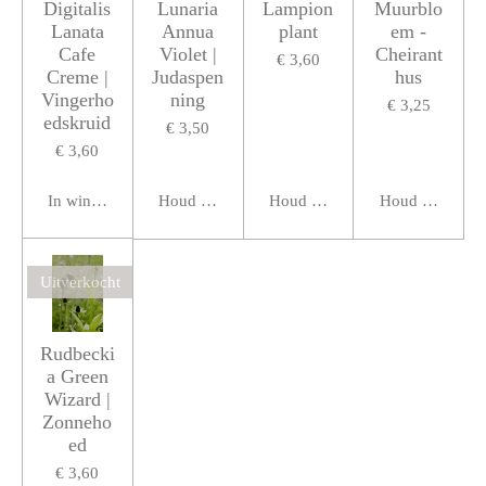
Digitalis
Lunaria
Lampion
Muurblo
Lanata
Annua
plant
em -
Cafe
Violet |
Cheirant
€ 3,60
Creme |
Judaspen
hus
Vingerho
ning
€ 3,25
edskruid
€ 3,50
€ 3,60
In winkelwagen
Houd mij op de hoogte
Houd mij op de hoogte
Houd mij op de
Uitverkocht
Rudbecki
a Green
Wizard |
Zonneho
ed
€ 3,60