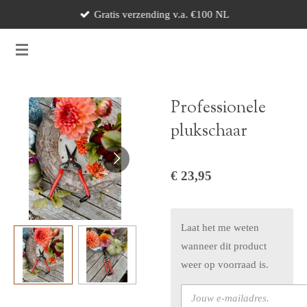
Gratis verzending v.a. €100 NL
Ga
direct
naar
de
hoofdinhoud
Professionele
plukschaar
€ 23,95
Laat het me weten
wanneer dit product
weer op voorraad is.