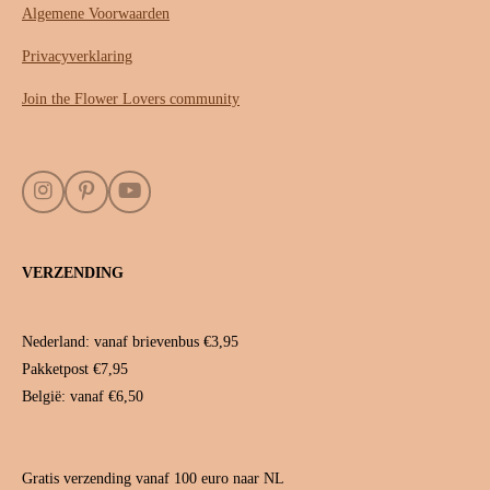
Algemene Voorwaarden
Privacyverklaring
Join the Flower Lovers community
I
P
Y
n
i
o
s
n
u
t
t
T
VERZENDING
a
e
u
g
r
b
r
e
e
a
s
Nederland: vanaf brievenbus €3,95
m
t
Pakketpost €7,95
België: vanaf €6,50
Gratis verzending vanaf 100 euro naar NL