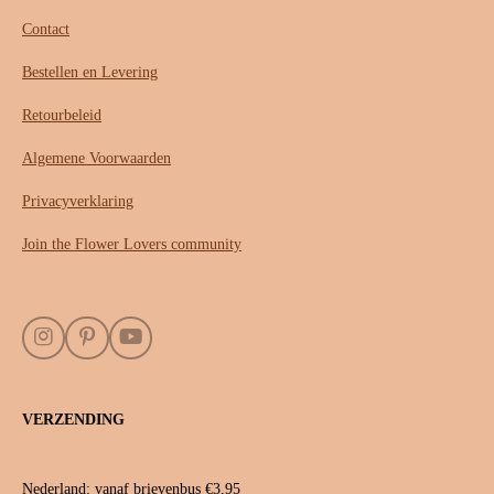
Contact
Bestellen en Levering
Retourbeleid
Algemene Voorwaarden
Privacyverklaring
Join the Flower Lovers community
I
P
Y
n
i
o
s
n
u
t
t
T
VERZENDING
a
e
u
g
r
b
r
e
e
a
s
Nederland: vanaf brievenbus €3,95