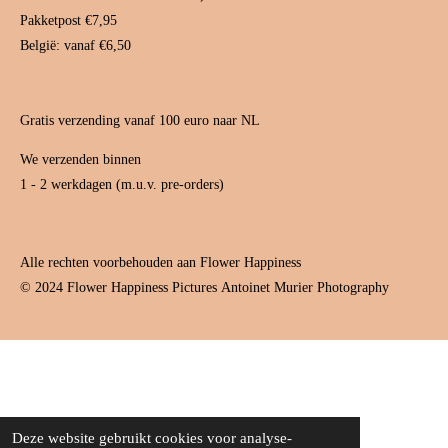
m
t
Pakketpost €7,95
België: vanaf €6,50
Gratis verzending vanaf 100 euro naar NL
We verzenden binnen
1 - 2 werkdagen (m.u.v. pre-orders)
Alle rechten voorbehouden aan Flower Happiness
© 2024 Flower Happiness Pictures
Antoinet Murier Photography
Deze website gebruikt cookies voor analyse-