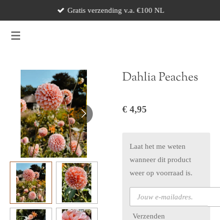
Gratis verzending v.a. €100 NL
Ga
direct
naar
de
hoofdinhoud
Dahlia Peaches
€ 4,95
Laat het me weten
wanneer dit product
weer op voorraad is.
Verzenden