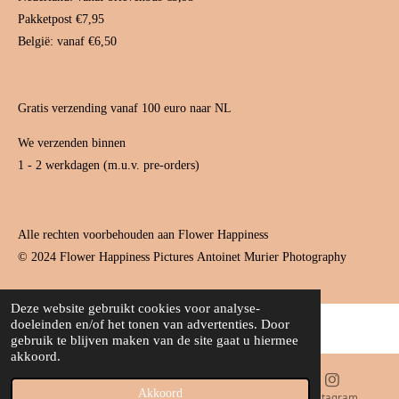
m
t
Pakketpost €7,95
België: vanaf €6,50
Gratis verzending vanaf 100 euro naar NL
We verzenden binnen
1 - 2 werkdagen (m.u.v. pre-orders)
Alle rechten voorbehouden aan Flower Happiness
© 2024 Flower Happiness Pictures
Antoinet Murier Photography
Deze website gebruikt cookies voor analyse-
doeleinden en/of het tonen van advertenties. Door
gebruik te blijven maken van de site gaat u hiermee
akkoord.
Akkoord
E-mailadres
Kaart
Instagram