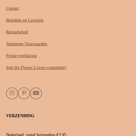
Contact
Bestellen en Levering
Retourbeleid
Algemene Voorwaarden
Privacyverklaring
Join the Flower Lovers community
I
P
Y
n
i
o
s
n
u
t
t
T
VERZENDING
a
e
u
g
r
b
r
e
e
a
s
Nederland: vanaf brievenbus €3,95