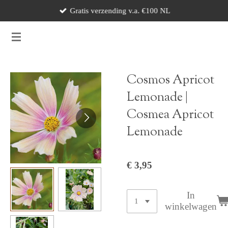
Gratis verzending v.a. €100 NL
Ga
direct
naar
de
hoofdinhoud
Cosmos Apricot
Lemonade |
Cosmea Apricot
Lemonade
€ 3,95
In
winkelwagen