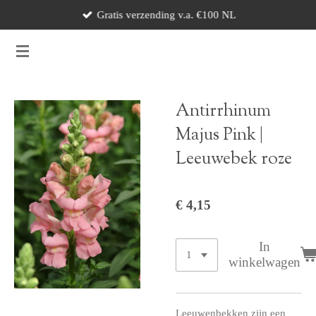
Gratis verzending v.a. €100 NL
Ga
direct
naar
de
hoofdinhoud
Antirrhinum
Majus Pink |
Leeuwebek roze
€ 4,15
In
winkelwagen
Leeuwenbekken zijn een