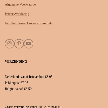
Algemene Voorwaarden
Privacyverklaring
Join the Flower Lovers community
I
P
Y
n
i
o
s
n
u
t
t
T
VERZENDING
a
e
u
g
r
b
r
e
e
a
s
Nederland: vanaf brievenbus €3,95
m
t
Pakketpost €7,95
België: vanaf €6,50
Gratis verzending vanaf 100 euro naar NL