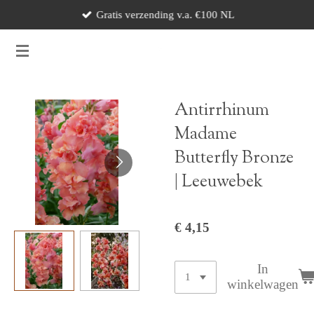
Gratis verzending v.a. €100 NL
Ga
direct
naar
de
hoofdinhoud
Antirrhinum
Madame
Butterfly Bronze
| Leeuwebek
€ 4,15
In
winkelwagen