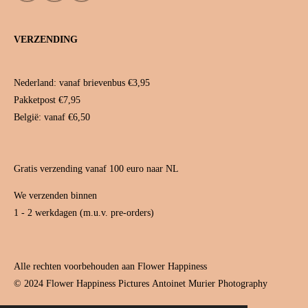
n
i
o
s
n
u
t
t
T
VERZENDING
a
e
u
g
r
b
r
e
e
a
s
Nederland: vanaf brievenbus €3,95
m
t
Pakketpost €7,95
België: vanaf €6,50
Gratis verzending vanaf 100 euro naar NL
We verzenden binnen
1 - 2 werkdagen (m.u.v. pre-orders)
Alle rechten voorbehouden aan Flower Happiness
© 2024 Flower Happiness Pictures
Antoinet Murier Photography