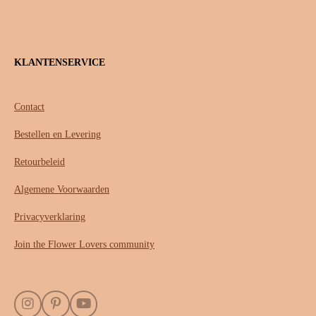
KLANTENSERVICE
Contact
Bestellen en Levering
Retourbeleid
Algemene Voorwaarden
Privacyverklaring
Join the Flower Lovers community
I
P
Y