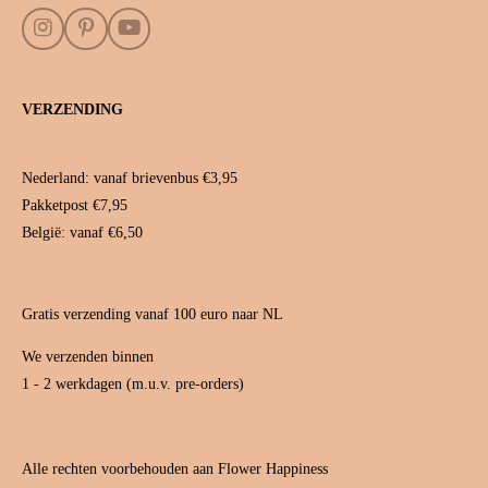
I
P
Y
n
i
o
s
n
u
t
t
T
VERZENDING
a
e
u
g
r
b
r
e
e
a
s
Nederland: vanaf brievenbus €3,95
m
t
Pakketpost €7,95
België: vanaf €6,50
Gratis verzending vanaf 100 euro naar NL
We verzenden binnen
1 - 2 werkdagen (m.u.v. pre-orders)
Alle rechten voorbehouden aan Flower Happiness