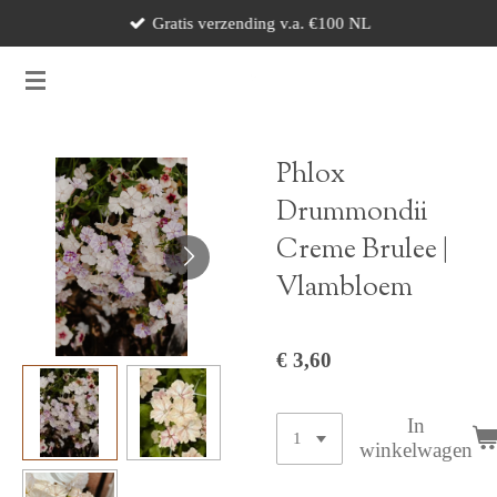
Gratis verzending v.a. €100 NL
Ga
direct
naar
de
hoofdinhoud
Phlox
Drummondii
Creme Brulee |
Vlambloem
€ 3,60
In
winkelwagen