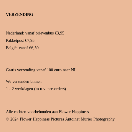
n
i
o
s
n
u
t
t
T
VERZENDING
a
e
u
g
r
b
r
e
e
a
s
Nederland: vanaf brievenbus €3,95
m
t
Pakketpost €7,95
België: vanaf €6,50
Gratis verzending vanaf 100 euro naar NL
We verzenden binnen
1 - 2 werkdagen (m.u.v. pre-orders)
Alle rechten voorbehouden aan Flower Happiness
© 2024 Flower Happiness Pictures
Antoinet Murier Photography