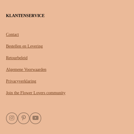
KLANTENSERVICE
Contact
Bestellen en Levering
Retourbeleid
Algemene Voorwaarden
Privacyverklaring
Join the Flower Lovers community
I
P
Y
n
i
o
s
n
u