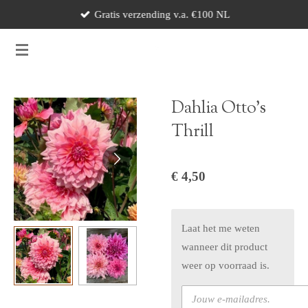
Gratis verzending v.a. €100 NL
Ga
direct
naar
de
hoofdinhoud
Dahlia Otto's
Thrill
€ 4,50
Laat het me weten
wanneer dit product
weer op voorraad is.