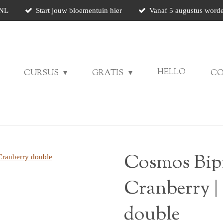
 NL
Start jouw bloementuin hier
Vanaf 5 augustus worde
HELLO
CURSUS
GRATIS
C
Cosmos Bip
Cranberry 
double