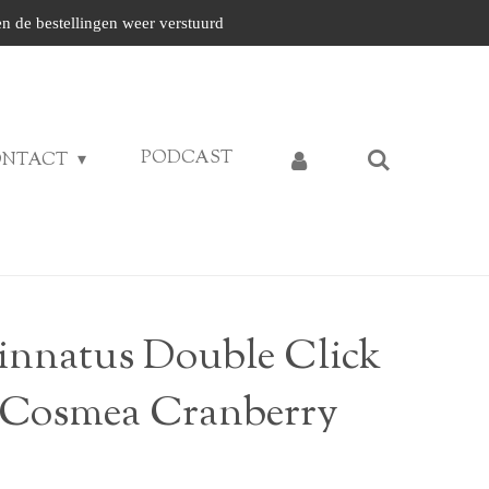
n de bestellingen weer verstuurd
PODCAST
ONTACT
innatus Double Click
| Cosmea Cranberry