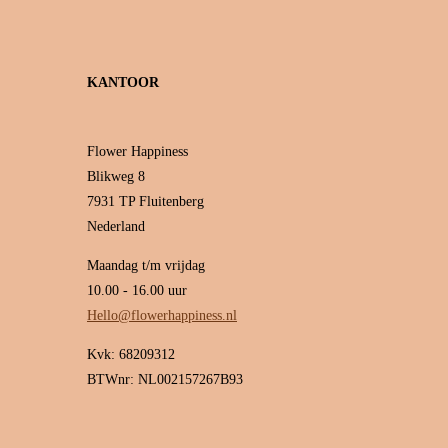
KANTOOR
Flower Happiness
Blikweg 8
7931 TP Fluitenberg
Nederland
Maandag t/m vrijdag
10.00 - 16.00 uur
Hello@flowerhappiness.nl
Kvk: 68209312
BTWnr: NL002157267B93