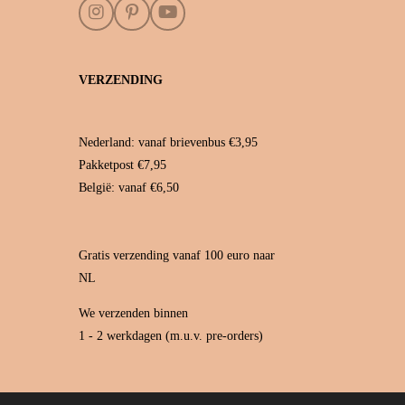
I
P
Y
n
i
o
s
n
u
t
t
T
VERZENDING
a
e
u
g
r
b
r
e
e
a
s
Nederland: vanaf brievenbus €3,95
m
t
Pakketpost €7,95
België: vanaf €6,50
Gratis verzending vanaf 100 euro naar
NL
We verzenden binnen
1 - 2 werkdagen (m.u.v. pre-orders)