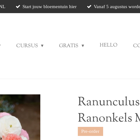
 NL
Start jouw bloementuin hier
Vanaf 5 augustus worde
HELLO
CURSUS
GRATIS
C
Ranunculus
Ranonkels 
Pre-order