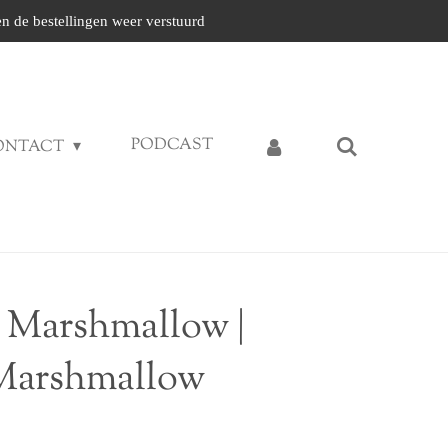
n de bestellingen weer verstuurd
PODCAST
ONTACT
 Marshmallow |
Marshmallow