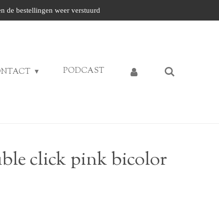
n de bestellingen weer verstuurd
PODCAST
ONTACT
le click pink bicolor