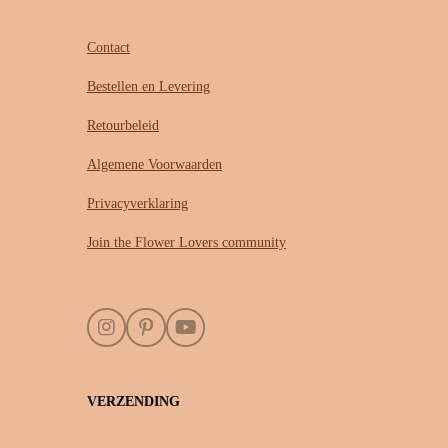
Contact
Bestellen en Levering
Retourbeleid
Algemene Voorwaarden
Privacyverklaring
Join the Flower Lovers community
I
P
Y
n
i
o
s
n
u
t
t
T
VERZENDING
a
e
u
g
r
b
r
e
e