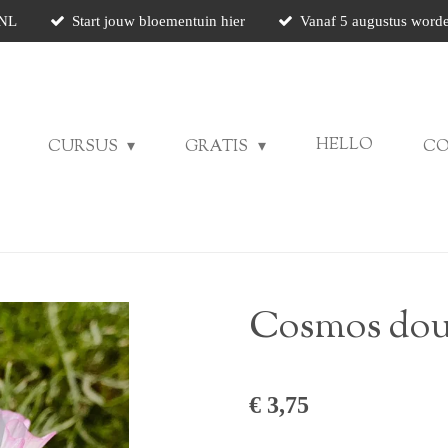
 NL
Start jouw bloementuin hier
Vanaf 5 augustus worde
HELLO
CURSUS
GRATIS
C
Cosmos doub
€ 3,75