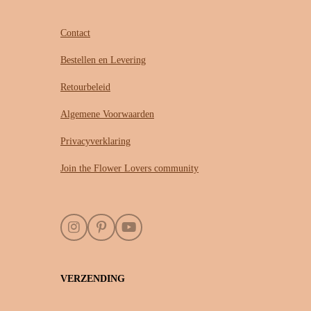
Contact
Bestellen en Levering
Retourbeleid
Algemene Voorwaarden
Privacyverklaring
Join the Flower Lovers community
I
P
Y
n
i
o
s
n
u
t
t
T
VERZENDING
a
e
u
g
r
b
r
e
e