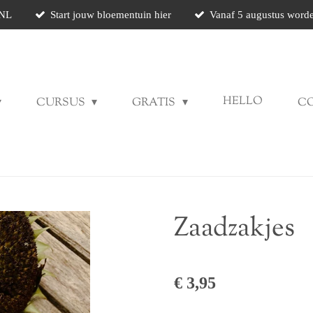
 NL
Start jouw bloementuin hier
Vanaf 5 augustus worde
HELLO
CURSUS
GRATIS
C
Zaadzakjes
€ 3,95