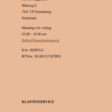
Blikweg 8
7931 TP Fluitenberg
Nederland
Maandag t/m vrijdag
10.00 - 16.00 uur
Hello@flowerhappiness.nl
Kvk: 68209312
BTWnr: NL002157267B93
KLANTENSERVICE