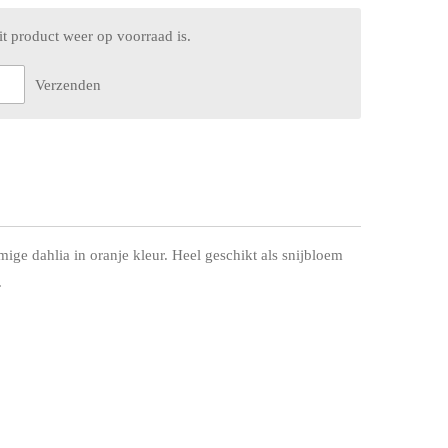
t product weer op voorraad is.
Verzenden
ge dahlia in oranje kleur. Heel geschikt als snijbloem
.