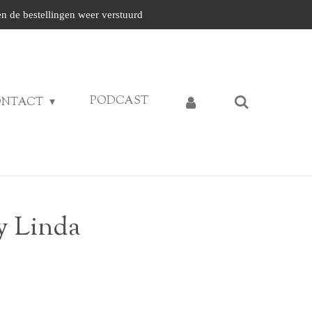
n de bestellingen weer verstuurd
PODCAST
ONTACT
y Linda