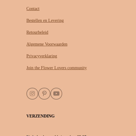
Contact
Bestellen en Levering
Retourbeleid
Algemene Voorwaarden
Privacyverklaring
Join the Flower Lovers community
I
P
Y
n
i
o
s
n
u
t
t
T
VERZENDING
a
e
u
g
r
b
r
e
e
a
s