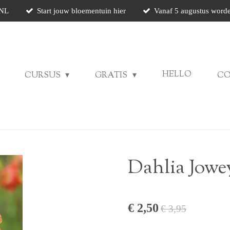
 NL
Start jouw bloementuin hier
Vanaf 5 augustus worde
HELLO
CURSUS
GRATIS
C
Dahlia Jowe
€ 2,50
€ 3,95