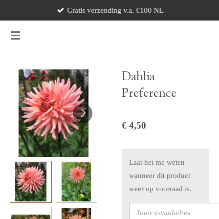
Gratis verzending v.a. €100 NL
Ga
direct
naar
de
hoofdinhoud
Dahlia
Preference
€ 4,50
Laat het me weten
wanneer dit product
weer op voorraad is.