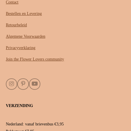
Contact
Bestellen en Levering
Retourbeleid
Algemene Voorwaarden
Privacyverklaring
Join the Flower Lovers community
I
P
Y
n
i
o
s
n
u
t
t
T
VERZENDING
a
e
u
g
r
b
r
e
e
a
s
Nederland: vanaf brievenbus €3,95
m
t