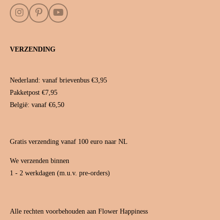
I
P
Y
n
i
o
s
n
u
t
t
T
VERZENDING
a
e
u
g
r
b
r
e
e
a
s
Nederland: vanaf brievenbus €3,95
m
t
Pakketpost €7,95
België: vanaf €6,50
Gratis verzending vanaf 100 euro naar NL
We verzenden binnen
1 - 2 werkdagen (m.u.v. pre-orders)
Alle rechten voorbehouden aan Flower Happiness