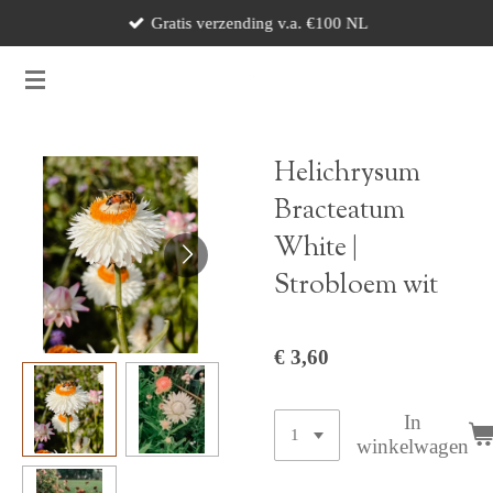
Gratis verzending v.a. €100 NL
Ga
direct
naar
de
hoofdinhoud
Helichrysum
Bracteatum
White |
Strobloem wit
€ 3,60
In
winkelwagen