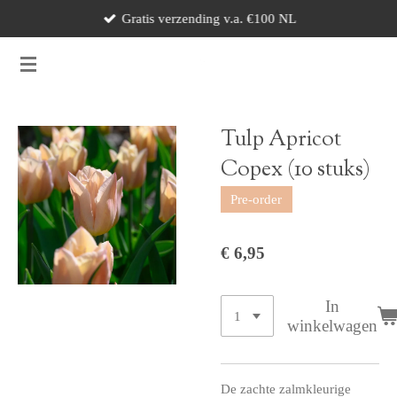
Gratis verzending v.a. €100 NL
Ga
direct
naar
de
hoofdinhoud
Tulp Apricot
Copex (10 stuks)
Pre-order
€ 6,95
In
winkelwagen
De zachte zalmkleurige