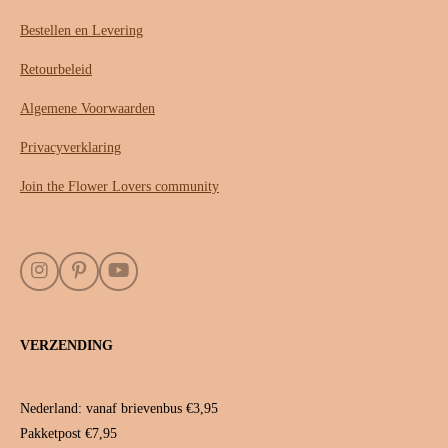
Bestellen en Levering
Retourbeleid
Algemene Voorwaarden
Privacyverklaring
Join the Flower Lovers community
I
P
Y
n
i
o
s
n
u
t
t
T
VERZENDING
a
e
u
g
r
b
r
e
e
a
s
Nederland: vanaf brievenbus €3,95
m
t
Pakketpost €7,95