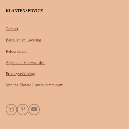
KLANTENSERVICE
Contact
Bestellen en Levering
Retourbeleid
Algemene Voorwaarden
Privacyverklaring
Join the Flower Lovers community
I
P
Y
n
i
o
s
n
u
t
t
T