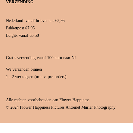
VERZENDING
a
e
u
g
r
b
r
e
e
a
s
Nederland: vanaf brievenbus €3,95
m
t
Pakketpost €7,95
België: vanaf €6,50
Gratis verzending vanaf 100 euro naar NL
We verzenden binnen
1 - 2 werkdagen (m.u.v. pre-orders)
Alle rechten voorbehouden aan Flower Happiness
© 2024 Flower Happiness Pictures
Antoinet Murier Photography