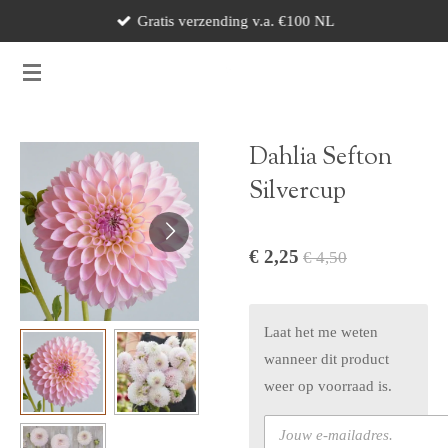
Gratis verzending v.a. €100 NL
Ga
direct
naar
de
hoofdinhoud
Dahlia Sefton
Silvercup
€ 2,25
€ 4,50
Laat het me weten
wanneer dit product
weer op voorraad is.