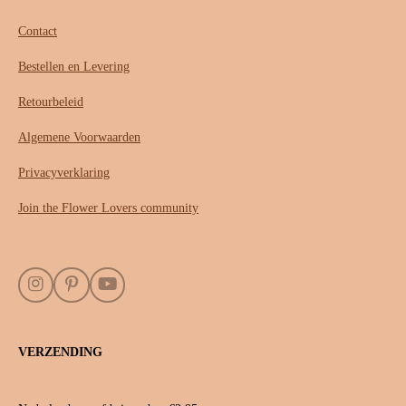
Contact
Bestellen en Levering
Retourbeleid
Algemene Voorwaarden
Privacyverklaring
Join the Flower Lovers community
I
P
Y
n
i
o
s
n
u
t
t
T
VERZENDING
a
e
u
g
r
b
r
e
e
a
s