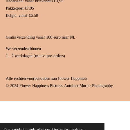
Nederland: vanaf brievenbus €3,95
m
t
Pakketpost €7,95
België: vanaf €6,50
Gratis verzending vanaf 100 euro naar NL
We verzenden binnen
1 - 2 werkdagen (m.u.v. pre-orders)
Alle rechten voorbehouden aan Flower Happiness
© 2024 Flower Happiness Pictures
Antoinet Murier Photography
Deze website gebruikt cookies voor analyse-