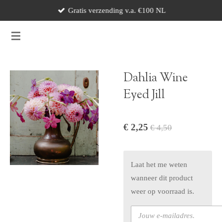
Gratis verzending v.a. €100 NL
Ga
direct
naar
de
hoofdinhoud
Dahlia Wine
Eyed Jill
€ 2,25
€ 4,50
Laat het me weten
wanneer dit product
weer op voorraad is.