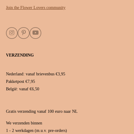
Join the Flower Lovers community
I
P
Y
n
i
o
s
n
u
t
t
T
VERZENDING
a
e
u
g
r
b
r
e
e
a
s
Nederland: vanaf brievenbus €3,95
m
t
Pakketpost €7,95
België: vanaf €6,50
Gratis verzending vanaf 100 euro naar NL
We verzenden binnen
1 - 2 werkdagen (m.u.v. pre-orders)