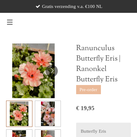
Gratis verzending v.a. €100 NL
Ga
direct
naar
de
hoofdinhoud
Ranunculus
Butterfly Eris |
Ranonkel
Butterfly Eris
Pre-order
€ 19,95
Butterfly Eris