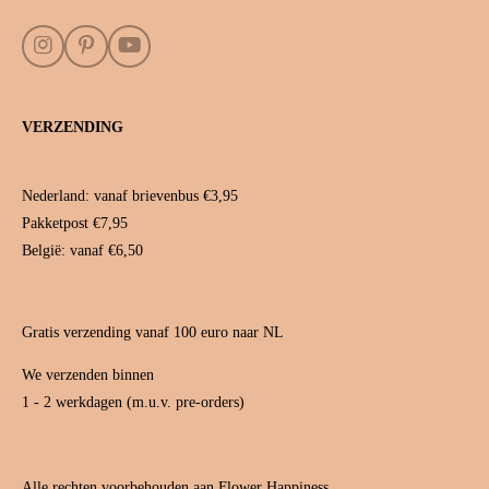
I
P
Y
n
i
o
s
n
u
t
t
T
VERZENDING
a
e
u
g
r
b
r
e
e
a
s
Nederland: vanaf brievenbus €3,95
m
t
Pakketpost €7,95
België: vanaf €6,50
Gratis verzending vanaf 100 euro naar NL
We verzenden binnen
1 - 2 werkdagen (m.u.v. pre-orders)
Alle rechten voorbehouden aan Flower Happiness