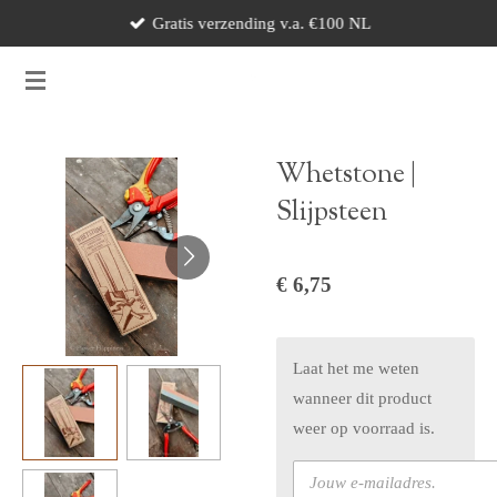
Gratis verzending v.a. €100 NL
Ga
direct
naar
de
hoofdinhoud
Whetstone |
Slijpsteen
€ 6,75
Laat het me weten
wanneer dit product
weer op voorraad is.