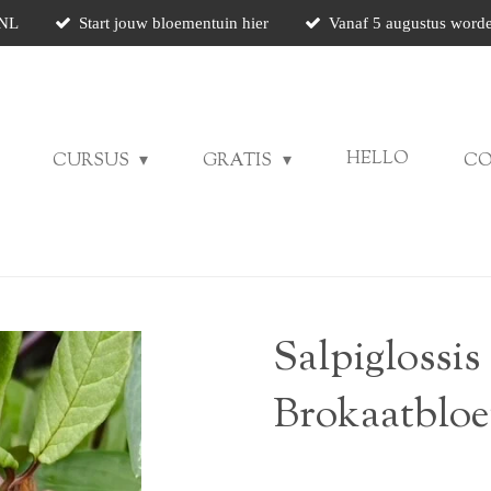
 NL
Start jouw bloementuin hier
Vanaf 5 augustus worde
HELLO
CURSUS
GRATIS
C
Salpiglossis
Brokaatblo