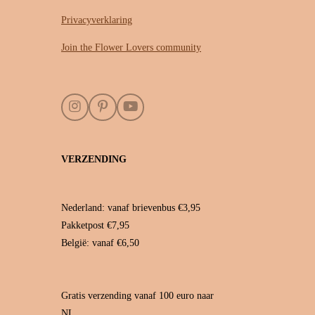
Privacyverklaring
Join the Flower Lovers community
I
P
Y
n
i
o
s
n
u
t
t
T
VERZENDING
a
e
u
g
r
b
r
e
e
a
s
Nederland: vanaf brievenbus €3,95
m
t
Pakketpost €7,95
België: vanaf €6,50
Gratis verzending vanaf 100 euro naar
NL