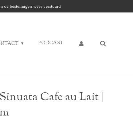
n de bestellingen weer verstuurd
PODCAST
ONTACT
 Sinuata Cafe au Lait |
em