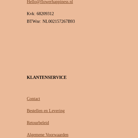
Hello@flowerhappiness.nl
Kvk: 68209312
BTWnr: NL002157267B93
KLANTENSERVICE
Contact
Bestellen en Levering
Retourbeleid
Algemene Voorwaarden