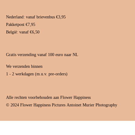
g
r
b
r
e
e
a
s
Nederland: vanaf brievenbus €3,95
m
t
Pakketpost €7,95
België: vanaf €6,50
Gratis verzending vanaf 100 euro naar NL
We verzenden binnen
1 - 2 werkdagen (m.u.v. pre-orders)
Alle rechten voorbehouden aan Flower Happiness
© 2024 Flower Happiness Pictures
Antoinet Murier Photography