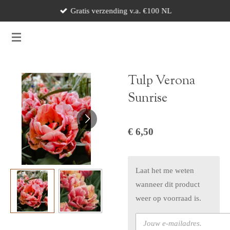
Gratis verzending v.a. €100 NL
Ga
direct
naar
de
hoofdinhoud
Tulp Verona
Sunrise
€ 6,50
Laat het me weten
wanneer dit product
weer op voorraad is.