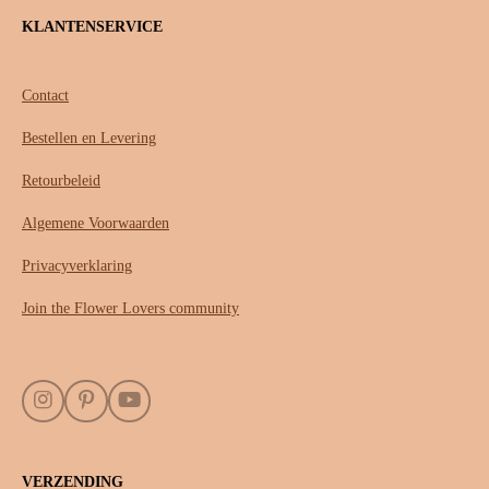
KLANTENSERVICE
Contact
Bestellen en Levering
Retourbeleid
Algemene Voorwaarden
Privacyverklaring
Join the Flower Lovers community
I
P
Y
n
i
o
s
n
u
t
t
T
VERZENDING
a
e
u